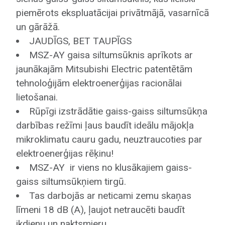
piemērots ekspluatācijai privātmājā, vasarnīcā
un gārāžā.
Saņemt cenu
JAUDĪGS, BET TAUPĪGS
MSZ-AY gaisa siltumsūknis aprīkots ar
jaunākajām Mitsubishi Electric patentētām
tehnoloģijām elektroenerģijas racionālai
lietošanai.
Rūpīgi izstrādātie gaiss-gaiss siltumsūkņa
darbības režīmi ļaus baudīt ideālu mājokļa
mikroklimatu cauru gadu, neuztraucoties par
elektroenerģijas rēķinu!
MSZ-AY ir viens no klusākajiem gaiss-
gaiss siltumsūkņiem tirgū.
Tas darbojās ar neticami zemu skaņas
līmeni 18 dB (A), ļaujot netraucēti baudīt
ikdienu un naktsmieru.