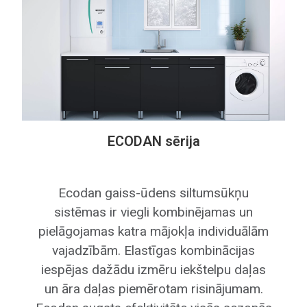
Izvēloties vēlamo temperatūru, no +10 oC
līdz +31 o C, MSZ-AY saglabās Jūsu
mājoklī vienmērīgu temperatūru visu
ziemu.
IEBŪVĒTS WiFi
Jūs varat viegli pārvaldīt siltumsūkņa
ECODAN sērija
darbību izmantojot
mūsu MELCloud aplikāciju, iegūstot
iespēju vadīt un kontrolēt savu siltumsūkn
Ecodan gaiss-ūdens siltumsūkņu
atrodoties mājās vai ārpus tās.
sistēmas ir viegli kombinējamas un
NETRAUCĒTS NAKTSMIERS
pielāgojamas katra mājokļa individuālām
Viena no advancētajām MSZ-AY
vajadzībām. Elastīgas kombinācijas
funkcijām ir namts režīms, kas samazina
iespējas dažādu izmēru iekštelpu daļas
trokšņa līmeni par 3 dB (A) netraucētam
un āra daļas piemērotam risinājumam.
naktsmieram Jums un Jūsu ģimenei.