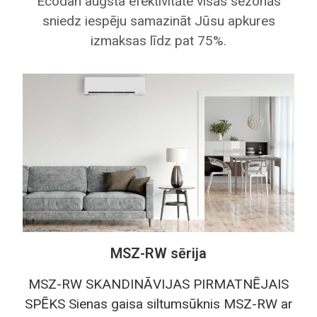
Ecodan augsta efektivitāte visās sezonās
ILGMŪŽĪBA UN DROŠĪBA
sniedz iespēju samazināt Jūsu apkures
Augstu standartu zīmols Mitsubishi
izmaksas līdz pat 75%.
Electric garantē siltumsūkņa ilgmūžību un
drošību, nodrošinot 5 gadu garantijas
servisu.
VIEGLA VADĪBA
Funkciju vienkāršība ļāuj ērti un ātri
pielāgot siltimsūkņa darbību ikdienā,
izmantojot bezvada tālvadības pūlti vai
MELcloud aplikāciju.
MSZ-RW sērija
MSZ-RW SKANDINĀVIJAS PIRMATNĒJAIS
SPĒKS Sienas gaisa siltumsūknis MSZ-RW ar