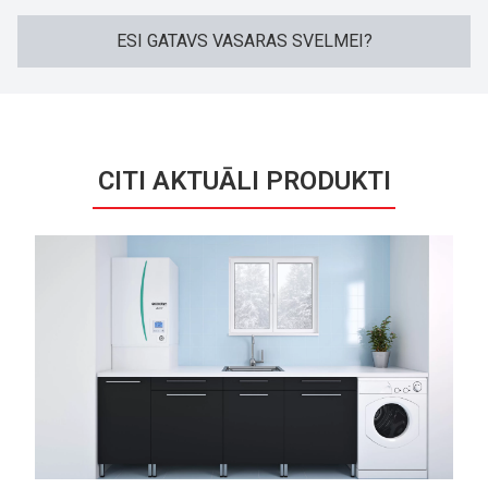
ESI GATAVS VASARAS SVELMEI?
CITI AKTUĀLI PRODUKTI
Pēdējo gadu laikā Latvijas vasarā ir
raksturīgas ekstremālas temperatūras
virs 30 grādiem.
Ar COOL sērijas gaisa kondicionieri Jūs
būsiet gatavi sagaidīt tropiskos karstuma
viļnus komfortabli. Jums nevajadzēs
mainīt savas dienas ritmu mājas solī jeb
ofisā karstuma dēļ. Atspirdzinošs,