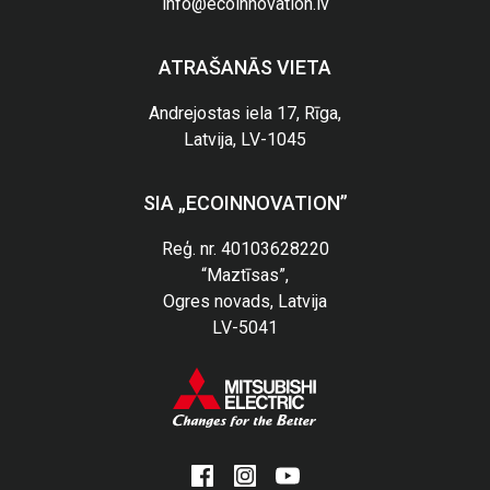
info@ecoinnovation.lv
ATRAŠANĀS VIETA
Andrejostas iela 17, Rīga,
Latvija, LV-1045
SIA „ECOINNOVATION”
Reģ. nr. 40103628220
“Maztīsas”,
Ogres novads, Latvija
LV-5041