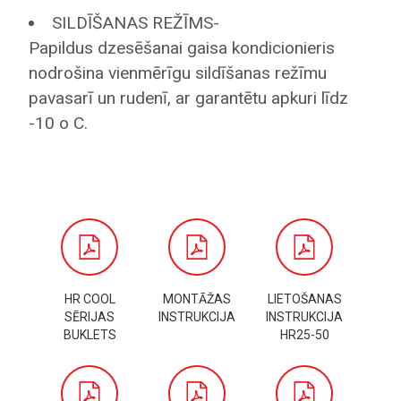
SILDĪŠANAS REŽĪMS-
Papildus dzesēšanai gaisa kondicionieris
nodrošina vienmērīgu sildīšanas režīmu
pavasarī un rudenī, ar garantētu apkuri līdz
-10 o C.
HR COOL
MONTĀŽAS
LIETOŠANAS
SĒRIJAS
INSTRUKCIJA
INSTRUKCIJA
BUKLETS
HR25-50