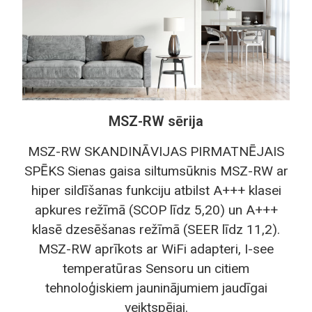
MSZ-RW sērija
MSZ-RW SKANDINĀVIJAS PIRMATNĒJAIS
SPĒKS Sienas gaisa siltumsūknis MSZ-RW ar
hiper sildīšanas funkciju atbilst A+++ klasei
apkures režīmā (SCOP līdz 5,20) un A+++
klasē dzesēšanas režīmā (SEER līdz 11,2).
MSZ-RW aprīkots ar WiFi adapteri, I-see
temperatūras Sensoru un citiem
tehnoloģiskiem jauninājumiem jaudīgai
veiktspējai.