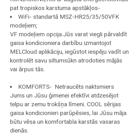
pat tropiskos karstuma apstākļos-
WiFi- standartā MSZ-HR25/35/50VFK
Saņemt cenu
modeļiem;
VF modeļiem opcija.Jūs varat viegli pārvaldīt
gaisa kondicioniera darbību izmantojot
MELCloud aplikāciju, iegūstot iespēju vadīt un
kontrolēt savu siltumsūkn atrodoties mājās
vai ārpus tās.
KOMFORTS- Netraucēts naktsmiers
Jums un Jūsu ģimenei efektīvi atdzesējot
telpu ar zemu trokšņa līmeni. COOL sērijas
gaisa kondicionieri parūpēsies, lai Jūsu māja
būtu vēsa un komfortabla karstās vasaras
dienās.