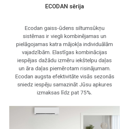
ECODAN sērija
labvēlīgs iekštelpu klimats kļūst par
realitāti ar COOL sērijas gaisa
kondicionieriem!
Ecodan gaiss-ūdens siltumsūkņu
sistēmas ir viegli kombinējamas un
pielāgojamas katra mājokļa individuālām
vajadzībām. Elastīgas kombinācijas
iespējas dažādu izmēru iekštelpu daļas
un āra daļas piemērotam risinājumam.
Ecodan augsta efektivitāte visās sezonās
sniedz iespēju samazināt Jūsu apkures
izmaksas līdz pat 75%.