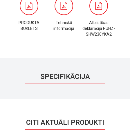
Saņemt cenu
PRODUKTA
Tehniskā
Atbilstības
BUKLETS
informācija
deklarācija PUHZ-
SHW230YKA2
SPECIFIKĀCIJA
CITI AKTUĀLI PRODUKTI