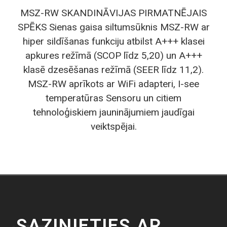
MSZ-RW SKANDINĀVIJAS PIRMATNĒJAIS
SPĒKS Sienas gaisa siltumsūknis MSZ-RW ar
hiper sildīšanas funkciju atbilst A+++ klasei
apkures režīmā (SCOP līdz 5,20) un A+++
klasē dzesēšanas režīmā (SEER līdz 11,2).
MSZ-RW aprīkots ar WiFi adapteri, I-see
temperatūras Sensoru un citiem
tehnoloģiskiem jauninājumiem jaudīgai
veiktspējai.
SAZINIETIES AR