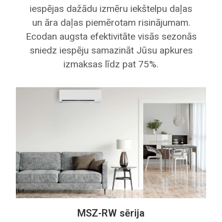
iespējas dažādu izmēru iekštelpu daļas
un āra daļas piemērotam risinājumam.
Ecodan augsta efektivitāte visās sezonās
sniedz iespēju samazināt Jūsu apkures
izmaksas līdz pat 75%.
MSZ-RW sērija