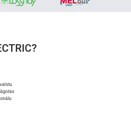
ECTRIC?
valstu
elāgotas
ionālu