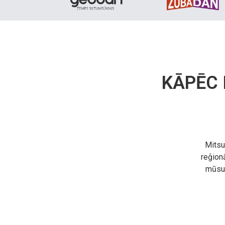
KĀPĒC 
Mitsu
reģionā
mūsu 