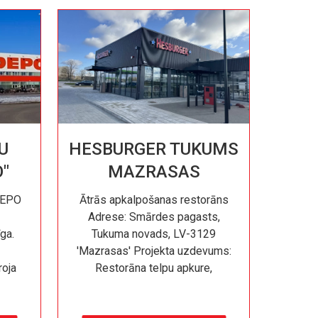
U
HESBURGER TUKUMS
O"
MAZRASAS
„DEPO
Ātrās apkalpošanas restorāns
Adrese: Smārdes pagasts,
īga.
Tukuma novads, LV-3129
'Mazrasas' Projekta uzdevums:
roja
Restorāna telpu apkure,
na.
ventilācijas sildīšana/dzesēšna,
karstā ūdens sagatavošana.