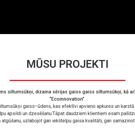
MŪSU PROJEKTI
dens siltumsūkņi, dizaina sērijas gaiss gaiss siltumsūkņi, kā 
“Ecoinnovation”.
iltumsūkņi gaiss–ūdens, kas efektīvi apvieno apkures un karstā 
lpu apsildi un dzesēšanu.Tāpat daudziem klientiem esam palīdzēj
ma atgūšanu, uzlabojot gan iekštelpu gaisa kvalitāti, gan samazin