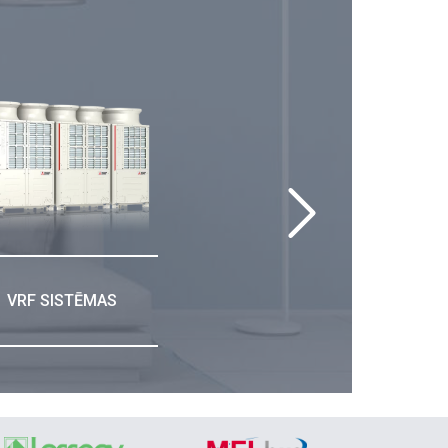
VRF SISTĒMAS
REKUPE