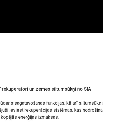
arī rekuperatori un zemes siltumsūkņi no SIA
ūdens sagatavošanas funkcijas, kā arī siltumsūkņi
uši ieviest rekuperācijas sistēmas, kas nodrošina
ot kopējās enerģijas izmaksas.