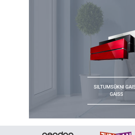
SILTUMSŪKŅI GAI
GAISS