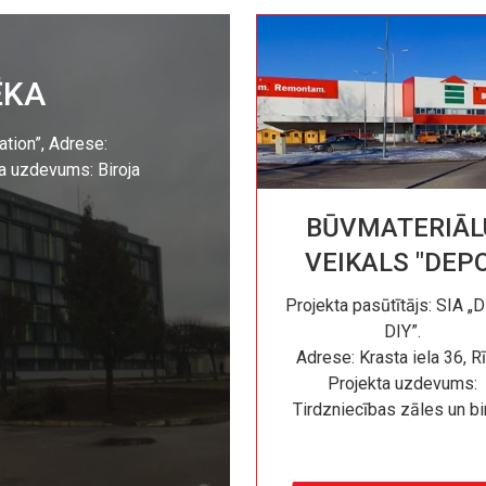
ĒKA
ation”, Adrese:
a uzdevums: Biroja
BŪVMATERIĀL
VEIKALS "DEP
Projekta pasūtītājs: SIA 
DIY”.
Adrese: Krasta iela 36, R
Projekta uzdevums:
Tirdzniecības zāles un bi
telpu gaisa kondicionēša