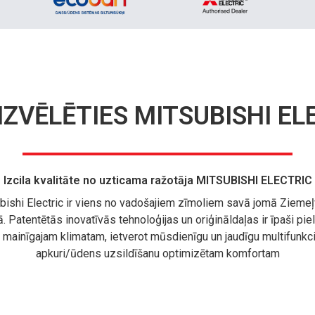
IZVĒLĒTIES MITSUBISHI EL
Izcila kvalitāte no uzticama ražotāja MITSUBISHI ELECTRIC
bishi Electric ir viens no vadošajiem zīmoliem savā jomā Ziemeļ
. Patentētās inovatīvās tehnoloģijas un oriģināldaļas ir īpaši pi
mainīgajam klimatam, ietverot mūsdienīgu un jaudīgu multifunkc
apkuri/ūdens uzsildīšanu optimizētam komfortam