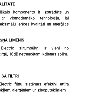
ALITĀTE
išķais komponents ir izstrādāts un
 ar vismodernāko tehnoloģiju, lai
ksimālu ierīces kvalitāti un enerģijas
ŠŅA LĪMENIS
 Electric siltumsūkņi ir vieni no
tirgū, 18dB netraucētam ikdienas solim.
ISA FILTRI
lectric filtru sistēmas efektīvi attīra
ekļiem, alergēniem un ziedputekšņiem.