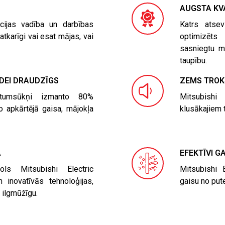
AUGSTA KV
cijas vadība un darbības
Katrs atsev
tkarīgi vai esat mājas, vai
optimizēts
sasniegtu ma
taupību.
IDEI DRAUDZĪGS
ZEMS TROK
iltumsūkņi izmanto 80%
Mitsubishi
o apkārtējā gaisa, mājokļa
klusākajiem 
A
EFEKTĪVI GA
ls Mitsubishi Electric
Mitsubishi E
 inovatīvās tehnoloģijas,
gaisu no put
 ilgmūžīgu.