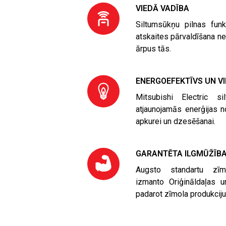
VIEDĀ VADĪBA
Siltumsūkņu pilnas funk
atskaites pārvaldīšana nea
ārpus tās.
ENERGOEFEKTĪVS UN V
Mitsubishi Electric s
atjaunojamās enerģijas n
apkurei un dzesēšanai.
GARANTĒTA ILGMŪŽĪB
Augsto standartu zīmo
izmanto Oriģināldaļas un
padarot zīmola produkciju