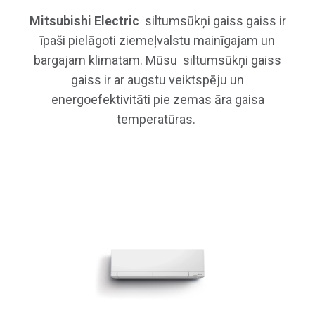
KONDENSĀTA PANNA GAISS
SILTUMSŪKŅIEM
KONTROLIERI
MLZ KASETE 1-ŽALŪZIJA
EW-50E KONTROLIERIS
MXZ MULTISPLIT SISTĒMAS /
ŪDENS SILTUMSŪKŅIEM
Mitsubishi Electric
siltumsūkņi gaiss gaiss ir
WDH INDUSTRIĀLAIS
KONDICIONIERI / SILTUMSŪKŅI
IDH INDUSTRIĀLAIS
īpaši pielāgoti ziemeļvalstu mainīgajam un
SILTUMSŪKNIS
SILTUMSŪKNIS
PCA-M-HA KONSOLE VIRTUVĒM
bargajam klimatam. Mūsu siltumsūkņi gaiss
PKA-M SIENAS BLOKS
PCA-M KONDICIONIERIS
gaiss ir ar augstu veiktspēju un
PSA-RP GRĪDAS MODELIS
STANDART INVERTER ĀRĒJIE
energoefektivitāti pie zemas āra gaisa
BLOKI
POWER INVERTER ĀRĒJIE BLOKI
temperatūras.
ZUBADAN ĀRĒJIE BLOKI