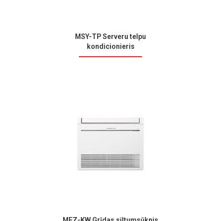
MSY-TP Serveru telpu
kondicionieris
MFZ-KW Grīdas siltumsūknis